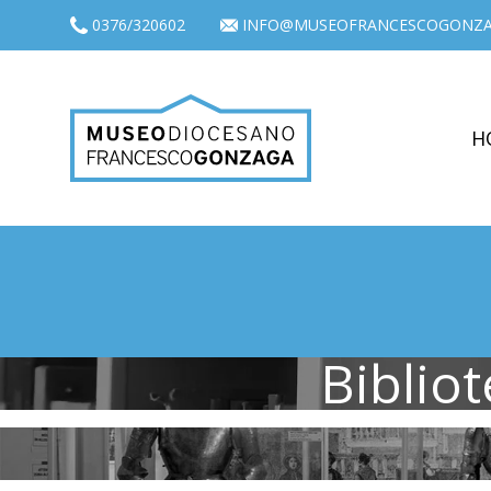
0376/320602
INFO@MUSEOFRANCESCOGONZA
H
Biblio