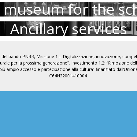
 museum for the sc
Ancillary services
o del bando PNRR, Missione 1 – Digitalizzazione, innovazione, competi
urale per la prossima generazione”, Investimento 1.2: “Rimozione delle 
n più ampio accesso e partecipazione alla cultura” finanziato dall’Un
C64H22001410004.