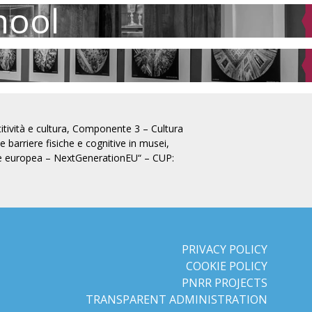
hool
tività e cultura, Componente 3 – Cultura
barriere fisiche e cognitive in musei,
ione europea – NextGenerationEU“ – CUP:
PRIVACY POLICY
COOKIE POLICY
PNRR PROJECTS
TRANSPARENT ADMINISTRATION