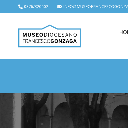
0376/320602
INFO@MUSEOFRANCESCOGONZA
HO