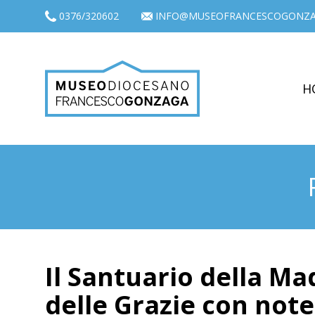
0376/320602
INFO@MUSEOFRANCESCOGONZA
H
Il Santuario della M
delle Grazie con note