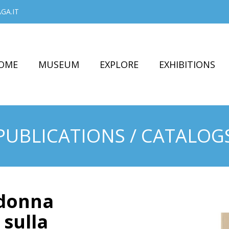
GA.IT
OME
MUSEUM
EXPLORE
EXHIBITIONS
PUBLICATIONS / CATALOG
adonna
 sulla