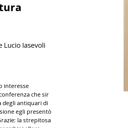
tura
 Lucio Iasevoli
mo interesse
conferenza che sir
degli antiquari di
asione egli presentò
Grazie: la strepitosa