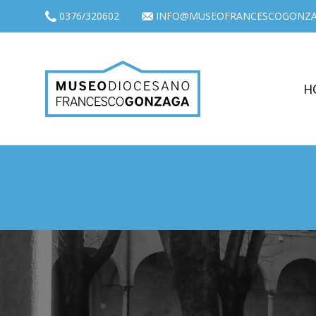
0376/320602
INFO@MUSEOFRANCESCOGONZA
H